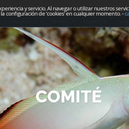
eriencia y servicio. Al navegar o utilizar nuestros servi
in
la configuración de 'cookies' en cualquier momento.
-
c
DOCUMENTOS
ESCUELA
ACCIDENTES
GALER
C
O
M
I
T
É